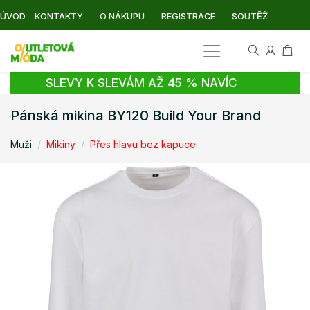
ÚVOD
KONTAKTY
O NÁKUPU
REGISTRACE
SOUTĚŽ
SLEVY K SLEVÁM AŽ 45 % NAVÍC
Pánská mikina BY120 Build Your Brand
Muži
Mikiny
Přes hlavu bez kapuce