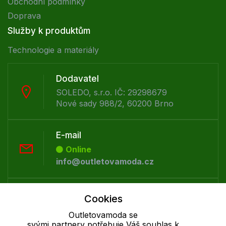
Obchodní podmínky
Doprava
Služby k produktům
Technologie a materiály
Dodavatel
SOLEDO, s.r.o. IČ: 29298679
Nové sady 988/2, 60200 Brno
E-mail
Online
info@outletovamoda.cz
Telefon :
Cookies
Offline
Outletovamoda se
+420 530 334 926
svými partnery potřebuje Váš souhlas k