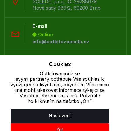
SOLEDO, s.r.o. IČ: 29298679
Nové sady 988/2, 60200 Brno
E-mail
Online
info@outletovamoda.cz
Telefon :
Cookies
Offline
Outletovamoda se
+420 530 334 926
svými partnery potřebuje Váš souhlas k
využití jednotlivých dat, abychom Vám mimo
jiné mohli ukazovat informace týkající se
Cookie - podrobné nastavení
|
Další informace
|
Ochrana osobních
Vašich preferencí a zájmů. Potvrdíte
údajů
ho kliknutím na tlačítko „OK“.
Nastavení
OK