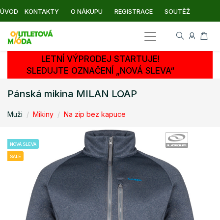
ÚVOD
KONTAKTY
O NÁKUPU
REGISTRACE
SOUTĚŽ
LETNÍ VÝPRODEJ STARTUJE!
SLEDUJTE OZNAČENÍ „NOVÁ SLEVA“
Pánská mikina MILAN LOAP
Muži
Mikiny
Na zip bez kapuce
NOVÁ SLEVA
SALE