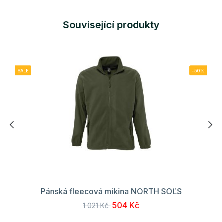
Související produkty
SALE
-50%
Pánská fleecová mikina NORTH SOĽS
504 Kč
1 021 Kč