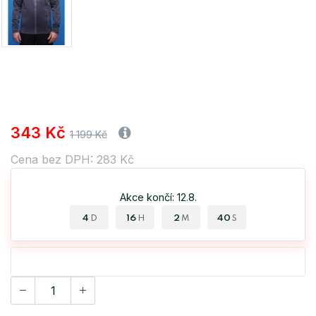
343 Kč
1 199 Kč
Cena bez DPH: 283 Kč
Akce končí: 12.8.
4
16
2
40
D
H
M
S