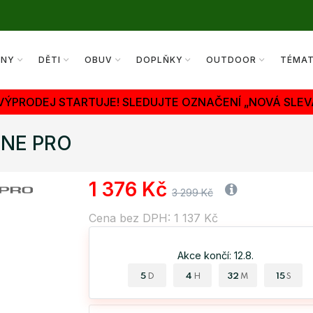
ENY
DĚTI
OBUV
DOPLŇKY
OUTDOOR
TÉMA
 VÝPRODEJ STARTUJE! SLEDUJTE OZNAČENÍ „NOVÁ SLEV
INE PRO
1 376 Kč
3 299 Kč
Cena bez DPH: 1 137 Kč
Akce končí: 12.8.
5
4
32
14
D
H
M
S