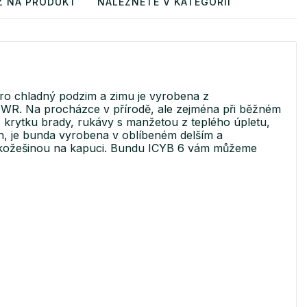
Z NA PRODUKT
NALEZNETE V KATEGORII
o chladný podzim a zimu je vyrobena z
WR. Na procházce v přírodě, ale zejména při běžném
, krytku brady, rukávy s manžetou z teplého úpletu,
ech, je bunda vyrobena v oblíbeném delším a
u kožešinou na kapuci. Bundu ICYB 6 vám můžeme