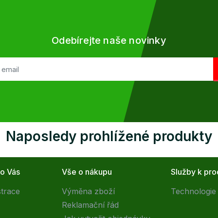
Odebírejte naše novinky
Naposledy prohlížené produkty
ro Vás
Vše o nákupu
Služby k pr
strace
Výměna zboží
Technologie 
Reklamační řád