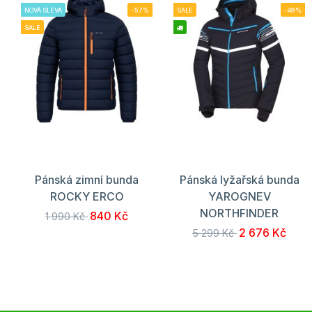
NOVÁ SLEVA
-57%
SALE
-49%
SALE
Pánská zimní bunda
Pánská lyžařská bunda
ROCKY ERCO
YAROGNEV
NORTHFINDER
840 Kč
1 990 Kč
2 676 Kč
5 299 Kč