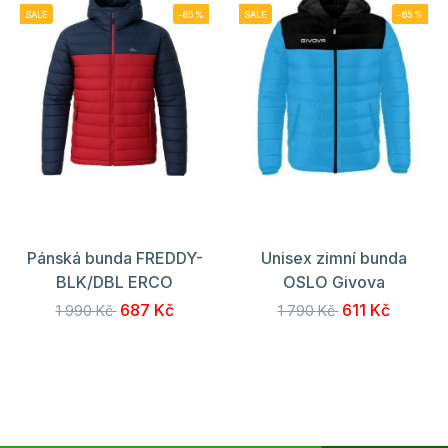
SALE
-65%
SALE
-65%
Pánská bunda FREDDY-
Unisex zimní bunda
BLK/DBL ERCO
OSLO Givova
687 Kč
611 Kč
1 990 Kč
1 790 Kč