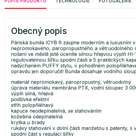
POPIS PRODUKTU
TECHNOLOGIE
FOTOGALERIE
Obecný popis
Pánská bunda ICYB 6 zaujme moderním a luxusním vz
nepromokavého, paropropustného a větruodolného ma
nošení ve městě jistě oceníte silnou hřejivou výplň H
regulovatelnou šířku spodní části a 5 praktických kap
nadýchaném PUFFY stylu, v pohodlném polopřiléhavé
opravdu jen doporučit! Bunda dosahuje vodního slo
materiál nepromokavý, paropropustný, větruodolný
úprava materiálu membrána PTX, vodní sloupec 3 0
výplň silná, hřejivá
podšívka efektní
střih polopřiléhavý
kapuce neodepínatelná, se stahováním
kožešina odepínatelná
krytka u brady
rukávy stahování v dolní části manžetou s patenty, s 
spodní část s regulací šířky