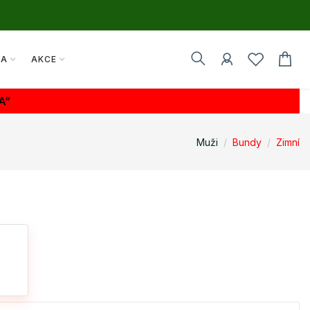
TA
AKCE
A“
Muži
Bundy
Zimní