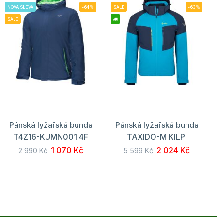
NOVÁ SLEVA
-64%
SALE
-63%
SALE
Pánská lyžařská bunda
Pánská lyžařská bunda
T4Z16-KUMN001 4F
TAXIDO-M KILPI
1 070 Kč
2 024 Kč
2 990 Kč
5 599 Kč