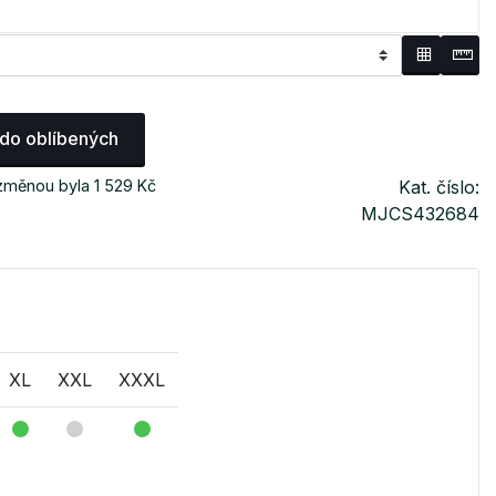
 do oblíbených
změnou byla 1 529 Kč
Kat. číslo:
MJCS432684
XL
XXL
XXXL