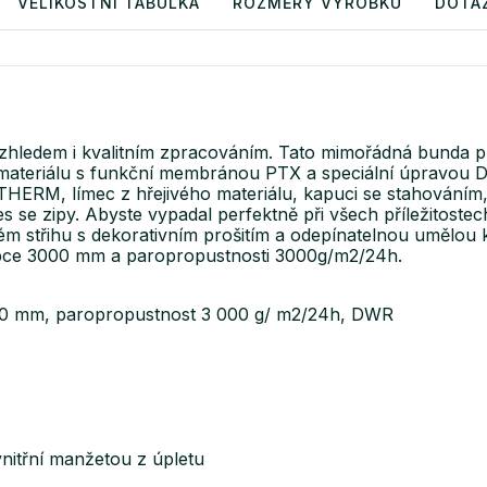
VELIKOSTNÍ TABULKA
ROZMĚRY VÝROBKU
DOTA
hledem i kvalitním zpracováním. Tato mimořádná bunda pr
teriálu s funkční membránou PTX a speciální úpravou D
I-THERM, límec z hřejivého materiálu, kapuci se stahováním
es se zipy. Abyste vypadal perfektně při všech příležitost
m střihu s dekorativním prošitím a odepínatelnou umělo
upce 3000 mm a paropropustnosti 3000g/m2/24h.
00 mm, paropropustnost 3 000 g/ m2/24h, DWR
vnitřní manžetou z úpletu