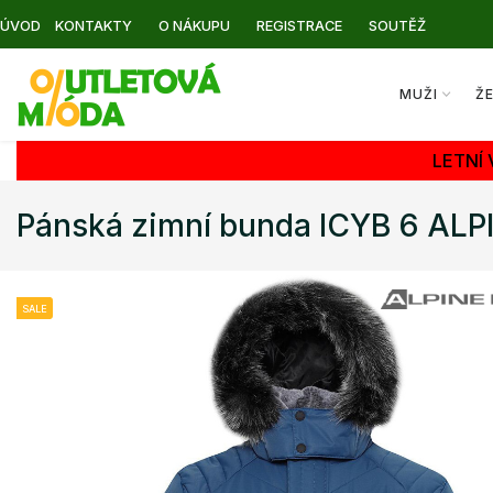
ÚVOD
KONTAKTY
O NÁKUPU
REGISTRACE
SOUTĚŽ
MUŽI
Ž
LETNÍ
Pánská zimní bunda ICYB 6 ALP
SALE