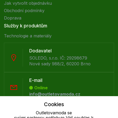
Jak vytvořit objednávku
Obchodní podmínky
Doprava
Služby k produktům
Technologie a materiály
Dodavatel
SOLEDO, s.r.o. IČ: 29298679
Nové sady 988/2, 60200 Brno
E-mail
Online
info@outletovamoda.cz
Cookies
Telefon :
Outletovamoda se
svými partnery potřebuje Váš souhlas k