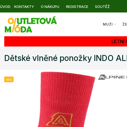
ÚVOD
KONTAKTY
O NÁKUPU
REGISTRACE
SOUTĚŽ
MUŽI
Ž
LETNÍ
Dětské vlněné ponožky INDO A
SALE