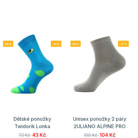
SALE
-41%
SALE
-47%
Dětské ponožky
Unisex ponožky 2 páry
Twidorik Lonka
2ULIANO ALPINE PRO
43 Kč
104 Kč
73 Kč
199 Kč