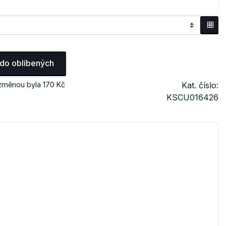
 do oblíbených
 změnou byla 170 Kč
Kat. číslo:
KSCU016426