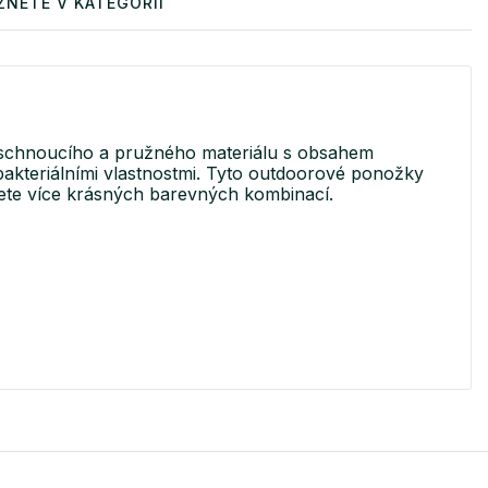
ZNETE V KATEGORII
eschnoucího a pružného materiálu s obsahem
bakteriálními vlastnostmi. Tyto outdoorové ponožky
eznete více krásných barevných kombinací.