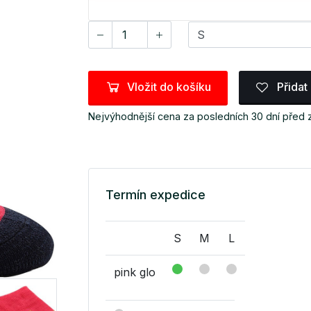
Vložit do košíku
Přidat
Nejvýhodnější cena za posledních 30 dní před
Termín expedice
S
M
L
pink glo