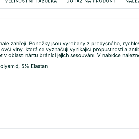
VELIKOSTNÍ TABULKA
DOTAZ NA PRODUKT
NALE
ale zahřejí. Ponožky jsou vyrobeny z prodyšného, rychl
í vlny, která se vyznačují vynikající propustností a anti
let v oblasti nártu bránící jejich sesouvání. V nabídce nal
olyamid, 5% Elastan