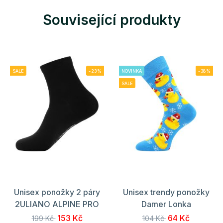
Související produkty
SALE
-23%
NOVINKA
-38%
SALE
Unisex ponožky 2 páry
Unisex trendy ponožky
2ULIANO ALPINE PRO
Damer Lonka
153 Kč
64 Kč
199 Kč
104 Kč