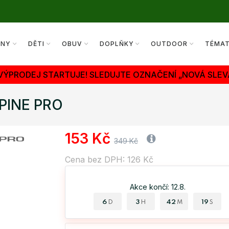
ENY
DĚTI
OBUV
DOPLŇKY
OUTDOOR
TÉMA
 VÝPRODEJ STARTUJE! SLEDUJTE OZNAČENÍ „NOVÁ SLEV
LPINE PRO
153 Kč
349 Kč
Cena bez DPH: 126 Kč
Akce končí: 12.8.
6
3
42
19
D
H
M
S