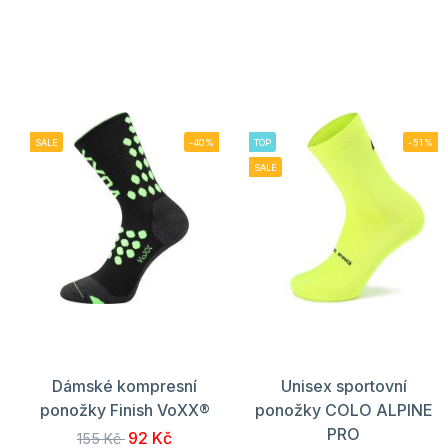
SALE
-40%
TOP
-51%
SALE
Dámské kompresní
Unisex sportovní
ponožky Finish VoXX®
ponožky COLO ALPINE
PRO
92 Kč
155 Kč