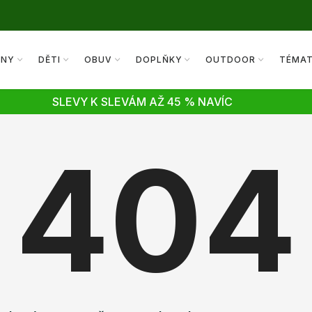
ENY
DĚTI
OBUV
DOPLŇKY
OUTDOOR
TÉMA
SLEVY K SLEVÁM AŽ 45 % NAVÍC
404