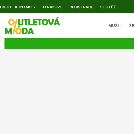
ÚVOD
KONTAKTY
O NÁKUPU
REGISTRACE
SOUTĚŽ
MUŽI
Ž