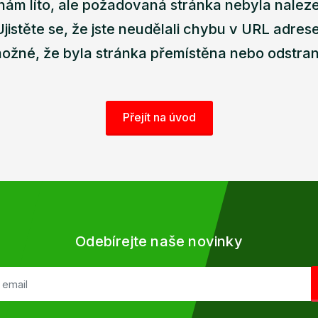
nám líto, ale požadovaná stránka nebyla nalez
Ujistěte se, že jste neudělali chybu v URL adrese
ožné, že byla stránka přemístěna nebo odstra
Přejít na úvod
Odebírejte naše novinky