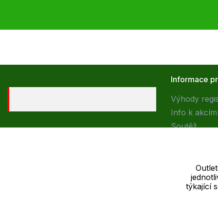
Informace p
Výhody regi
Info k akcím
Soutěž
Outle
jednot
Dodavatel
týkající
SOLEDO, s.r.o. IČ: 29298679
Nové sady 988/2, 60200 Brno