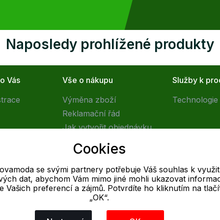
Naposledy prohlížené produkty
ro Vás
Vše o nákupu
Služby k pr
strace
Výměna zboží
Technologie 
Reklamační řád
Jak vytvořit objednávku
Obchodní podmínky
Cookies
Doprava
tovamoda se svými partnery potřebuje Váš souhlas k využit
livých dat, abychom Vám mimo jiné mohli ukazovat informa
E-mail
 se Vašich preferencí a zájmů. Potvrdíte ho kliknutím na tlačí
„OK“.
Online
info@outletovamoda.cz