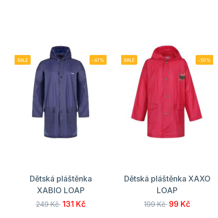
SALE
-47%
SALE
-50%
Dětská pláštěnka
Dětská pláštěnka XAXO
XABIO LOAP
LOAP
131 Kč
99 Kč
249 Kč
199 Kč