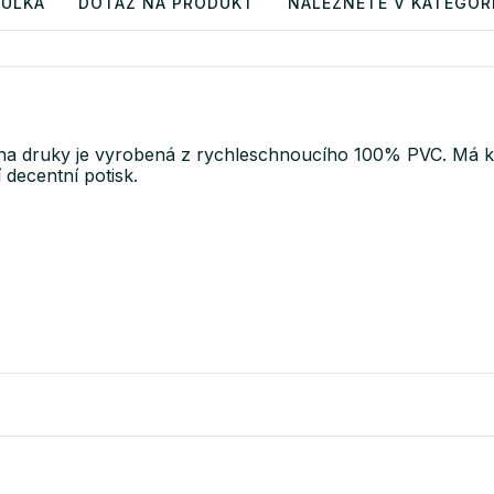
BULKA
DOTAZ NA PRODUKT
NALEZNETE V KATEGORI
 druky je vyrobená z rychleschnoucího 100% PVC. Má kap
 decentní potisk.