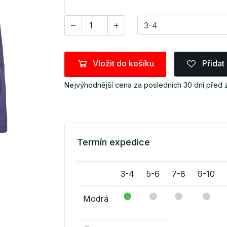
Vložit do košíku
Přidat
Nejvýhodnější cena za posledních 30 dní před
Termín expedice
3-4
5-6
7-8
9-10
Modrá