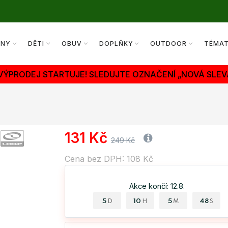
ENY
DĚTI
OBUV
DOPLŇKY
OUTDOOR
TÉMA
 VÝPRODEJ STARTUJE! SLEDUJTE OZNAČENÍ „NOVÁ SLEV
131 Kč
249 Kč
Cena bez DPH: 108 Kč
Akce končí: 12.8.
5
10
5
47
D
H
M
S