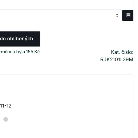
 do oblíbených
 změnou byla 155 Kč
Kat. číslo:
RJK2101L39M
11-12