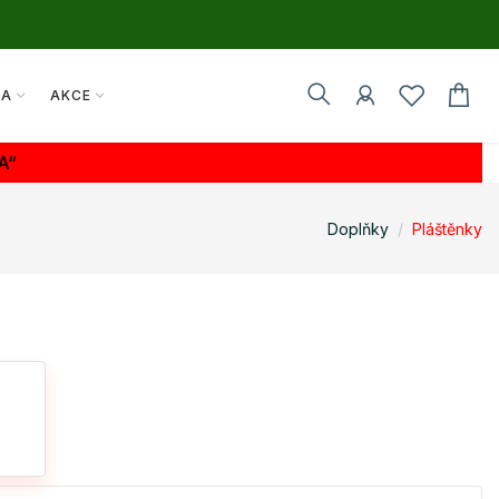
TA
AKCE
A“
Doplňky
Pláštěnky