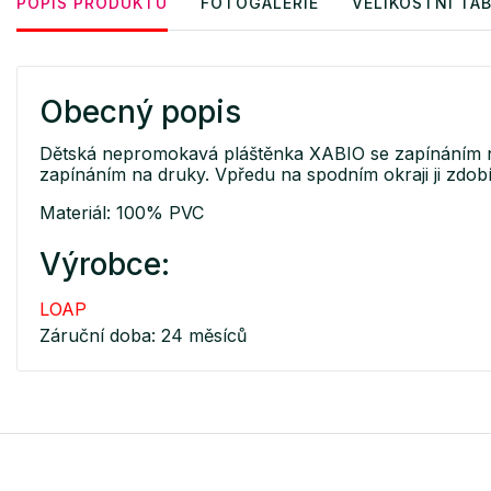
POPIS PRODUKTU
FOTOGALERIE
VELIKOSTNÍ TA
Obecný popis
Dětská nepromokavá pláštěnka XABIO se zapínáním na
zapínáním na druky. Vpředu na spodním okraji ji zdobí
Materiál: 100% PVC
Výrobce:
LOAP
Záruční doba: 24 měsíců