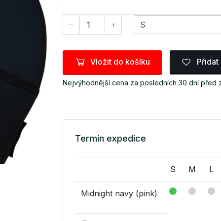
Vložit do košíku
Přidat
Nejvýhodnější cena za posledních 30 dní před
Termín expedice
S
M
L
Midnight navy (pink)