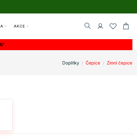
TA
AKCE
A“
Doplňky
Čepice
Zimní čepice