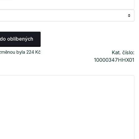
 do oblíbených
 změnou byla 224 Kč
Kat. číslo:
10000347HHX01