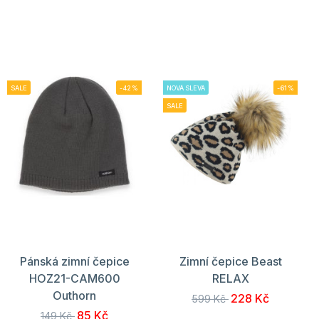
SALE
-42%
NOVÁ SLEVA
-61%
SALE
Pánská zimní čepice
Zimní čepice Beast
HOZ21-CAM600
RELAX
Outhorn
228 Kč
599 Kč
85 Kč
149 Kč