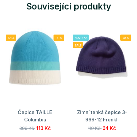
Související produkty
SALE
-71%
NOVINKA
-46%
SALE
Čepice TAILLE
Zimní tenká čepice 3-
Columbia
969-12 Frenkli
113 Kč
64 Kč
399 Kč
119 Kč