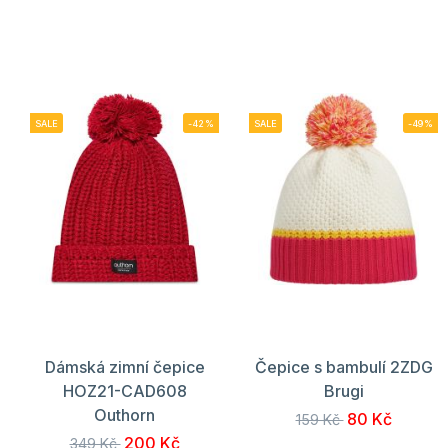
SALE
-42%
SALE
-49%
Dámská zimní čepice
Čepice s bambulí 2ZDG
HOZ21-CAD608
Brugi
Outhorn
80 Kč
159 Kč
200 Kč
349 Kč