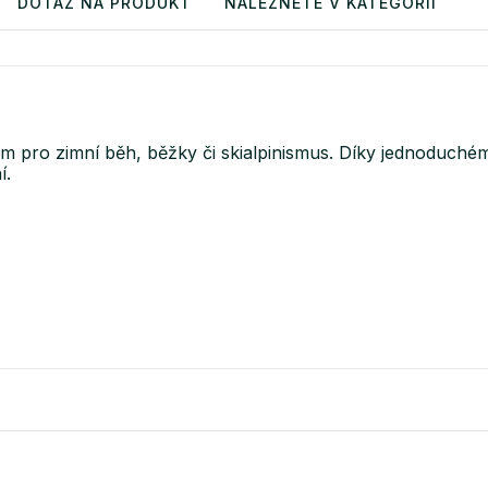
DOTAZ NA PRODUKT
NALEZNETE V KATEGORII
m pro zimní běh, běžky či skialpinismus. Díky jednoduché
í.