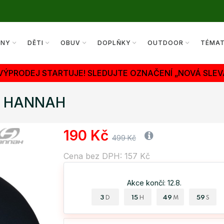
ENY
DĚTI
OBUV
DOPLŇKY
OUTDOOR
TÉMA
 VÝPRODEJ STARTUJE! SLEDUJTE OZNAČENÍ „NOVÁ SLEV
AD HANNAH
190 Kč
499 Kč
Cena bez DPH: 157 Kč
Akce končí: 12.8.
3
15
49
59
D
H
M
S