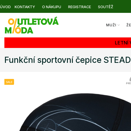
ÚVOD
KONTAKTY
O NÁKUPU
REGISTRACE
SOUTĚŽ
MUŽI
Ž
LETNÍ
Funkční sportovní čepice STE
SALE