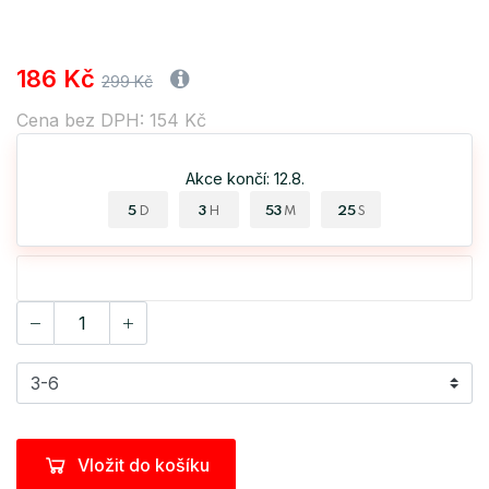
186 Kč
299 Kč
Cena bez DPH: 154 Kč
Akce končí: 12.8.
5
3
53
25
D
H
M
S
Vložit do košíku