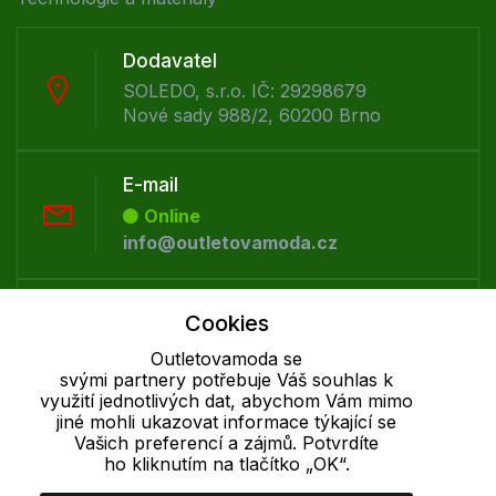
Dodavatel
SOLEDO, s.r.o. IČ: 29298679
Nové sady 988/2, 60200 Brno
E-mail
Online
info@outletovamoda.cz
Telefon :
Cookies
Offline
Outletovamoda se
+420 530 334 926
svými partnery potřebuje Váš souhlas k
využití jednotlivých dat, abychom Vám mimo
jiné mohli ukazovat informace týkající se
Cookie - podrobné nastavení
|
Další informace
|
Ochrana osobních
Vašich preferencí a zájmů. Potvrdíte
ho kliknutím na tlačítko „OK“.
údajů