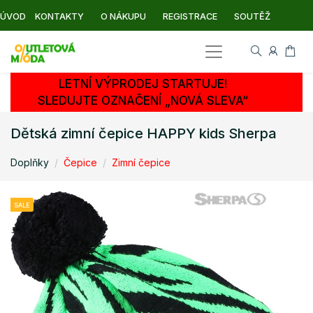
ÚVOD
KONTAKTY
O NÁKUPU
REGISTRACE
SOUTĚŽ
LETNÍ VÝPRODEJ STARTUJE!
SLEDUJTE OZNAČENÍ „NOVÁ SLEVA“
Dětská zimní čepice HAPPY kids Sherpa
Doplňky
Čepice
Zimní čepice
SALE