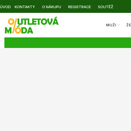
ÚVOD
KONTAKTY
O NÁKUPU
REGISTRACE
SOUTĚŽ
MUŽI
Ž