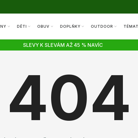
ENY
DĚTI
OBUV
DOPLŇKY
OUTDOOR
TÉMA
SLEVY K SLEVÁM AŽ 45 % NAVÍC
404