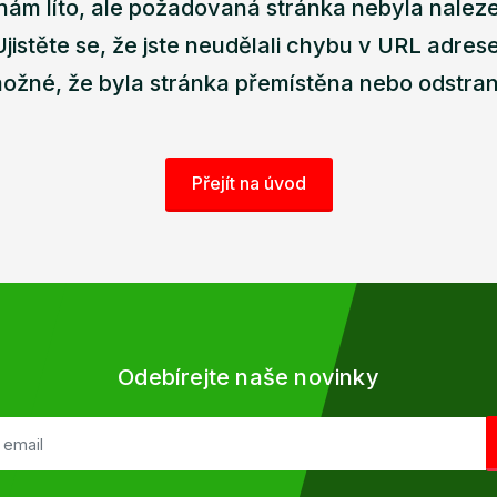
nám líto, ale požadovaná stránka nebyla nalez
Ujistěte se, že jste neudělali chybu v URL adrese
ožné, že byla stránka přemístěna nebo odstra
Přejít na úvod
Odebírejte naše novinky