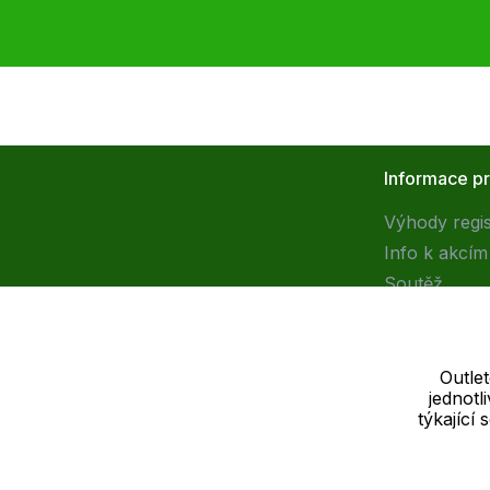
Informace p
Výhody regi
Info k akcím
Soutěž
Outle
jednot
Dodavatel
týkající
SOLEDO, s.r.o. IČ: 29298679
Nové sady 988/2, 60200 Brno