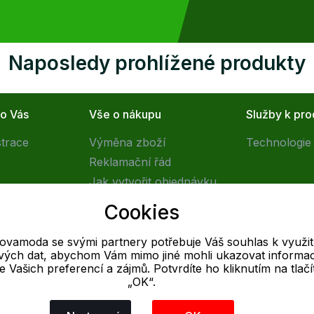
Naposledy prohlížené produkty
ro Vás
Vše o nákupu
Služby k pr
strace
Výměna zboží
Technologie 
Reklamační řád
Jak vytvořit objednávku
Obchodní podmínky
Cookies
Doprava
tovamoda se svými partnery potřebuje Váš souhlas k využit
livých dat, abychom Vám mimo jiné mohli ukazovat informa
E-mail
 se Vašich preferencí a zájmů. Potvrdíte ho kliknutím na tlačí
„OK“.
Online
info@outletovamoda.cz