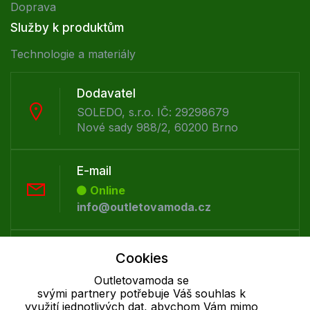
Doprava
Služby k produktům
Technologie a materiály
Dodavatel
SOLEDO, s.r.o. IČ: 29298679
Nové sady 988/2, 60200 Brno
E-mail
Online
info@outletovamoda.cz
Telefon :
Cookies
Offline
Outletovamoda se
+420 530 334 926
svými partnery potřebuje Váš souhlas k
využití jednotlivých dat, abychom Vám mimo