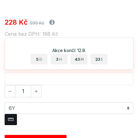
228 Kč
599 Kč
Cena bez DPH: 188 Kč
Akce končí: 12.8.
5
3
43
23
D
H
M
S