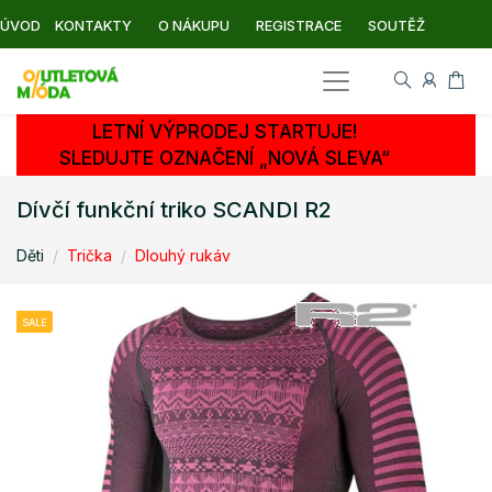
ÚVOD
KONTAKTY
O NÁKUPU
REGISTRACE
SOUTĚŽ
LETNÍ VÝPRODEJ STARTUJE!
SLEDUJTE OZNAČENÍ „NOVÁ SLEVA“
Dívčí funkční triko SCANDI R2
Děti
Trička
Dlouhý rukáv
SALE