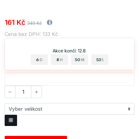
161 Kč
349 Kč
Cena bez DPH: 133 Kč
Akce končí: 12.8.
6
8
50
52
D
H
M
S