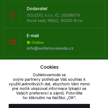
Dodavatel
SOLEDO, s.r.o. IČ: 29298679
Nové sady 988/2, 60200 Brno
E-mail
Online
info@outletovamoda.cz
Telefon :
Cookies
Offline
Outletovamoda se
+420 530 334 926
svými partnery potřebuje Váš souhlas k
využití jednotlivých dat, abychom Vám mimo
jiné mohli ukazovat informace týkající se
Cookie - podrobné nastavení
|
Další informace
|
Ochrana osobních
Vašich preferencí a zájmů. Potvrdíte
údajů
ho kliknutím na tlačítko „OK“.