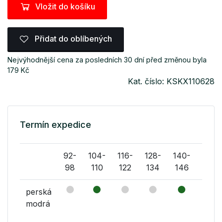
Vložit do košíku
Přidat do oblíbených
Nejvýhodnější cena za posledních 30 dní před změnou byla
179 Kč
Kat. číslo: KSKX110628
Termín expedice
92-
104-
116-
128-
140-
152-
98
110
122
134
146
158
perská
modrá