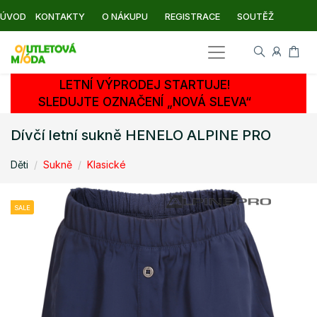
ÚVOD
KONTAKTY
O NÁKUPU
REGISTRACE
SOUTĚŽ
LETNÍ VÝPRODEJ STARTUJE!
SLEDUJTE OZNAČENÍ „NOVÁ SLEVA“
Dívčí letní sukně HENELO ALPINE PRO
Děti
Sukně
Klasické
SALE