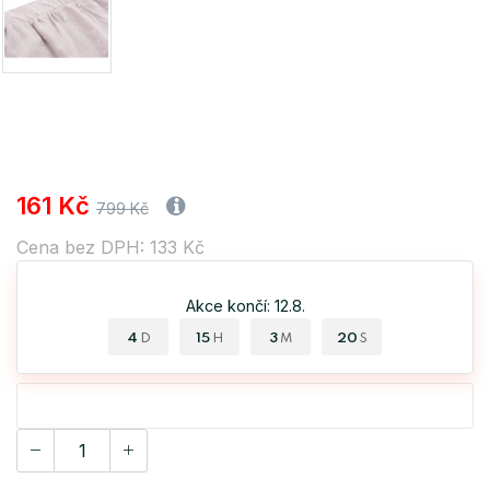
161 Kč
799 Kč
Cena bez DPH: 133 Kč
Akce končí: 12.8.
4
15
3
20
D
H
M
S