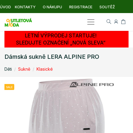
ÚVOD
KONTAKTY
O NÁKUPU
REGISTRACE
SOUTĚŽ
LETNÍ VÝPRODEJ STARTUJE!
SLEDUJTE OZNAČENÍ „NOVÁ SLEVA“
Dámská sukně LERA ALPINE PRO
Děti
Sukně
Klasické
SALE