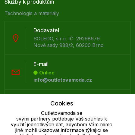
Služby k produktům
Technologie a materiály
Dodavatel
SOLEDO, s.r.o. IČ: 29298679
Nové sady 988/2, 60200 Brno
E-mail
Online
info@outletovamoda.cz
Telefon :
Cookies
Offline
Outletovamoda se
+420 530 334 926
svými partnery potřebuje Váš souhlas k
využití jednotlivých dat, abychom Vám mimo
jiné mohli ukazovat informace týkající se
Cookie - podrobné nastavení
|
Další informace
|
Ochrana osobních