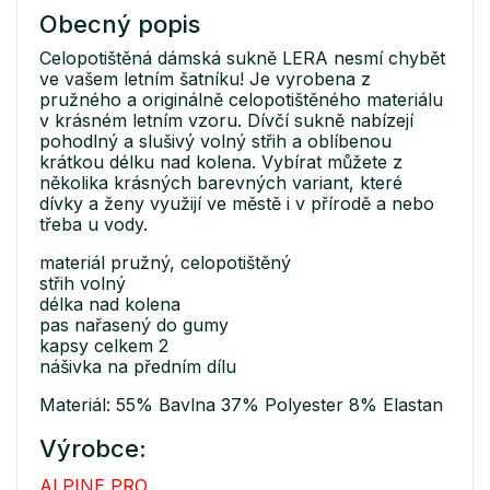
Obecný popis
Celopotištěná dámská sukně LERA nesmí chybět
ve vašem letním šatníku! Je vyrobena z
pružného a originálně celopotištěného materiálu
v krásném letním vzoru. Dívčí sukně nabízejí
pohodlný a slušivý volný střih a oblíbenou
krátkou délku nad kolena. Vybírat můžete z
několika krásných barevných variant, které
dívky a ženy využijí ve městě i v přírodě a nebo
třeba u vody.
materiál pružný, celopotištěný
střih volný
délka nad kolena
pas nařasený do gumy
kapsy celkem 2
nášivka na předním dílu
Materiál: 55% Bavlna 37% Polyester 8% Elastan
Výrobce:
ALPINE PRO