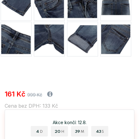
161 Kč
999 Kč
Cena bez DPH: 133 Kč
Akce končí: 12.8.
4
20
39
43
D
H
M
S