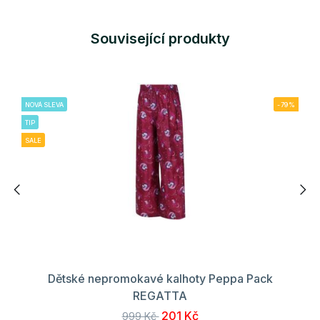
Související produkty
NOVÁ SLEVA
-79%
TIP
SALE
Dětské nepromokavé kalhoty Peppa Pack
REGATTA
201 Kč
999 Kč