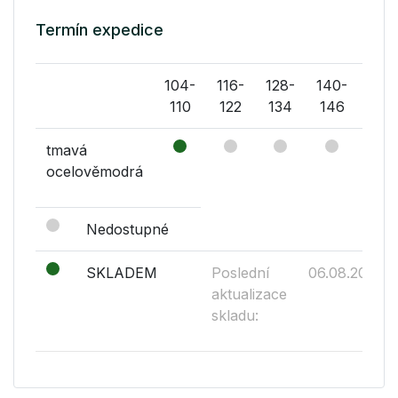
Termín expedice
104-
116-
128-
140-
152-
110
122
134
146
158
tmavá
ocelověmodrá
Nedostupné
SKLADEM
Poslední
06.08.2026
aktualizace
skladu: