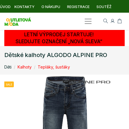
ÚVOD
KONTAKTY
O NÁKUPU
REGISTRACE
SOUTĚŽ
LETNÍ VÝPRODEJ STARTUJE!
SLEDUJTE OZNAČENÍ „NOVÁ SLEVA“
Dětské kalhoty ALGODO ALPINE PRO
Děti
Kalhoty
Tepláky, šusťáky
SALE