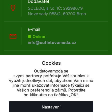
Dodavatel
SOLEDO, s.r.o. IČ: 29298679
Nové sady 988/2, 60200 Brno
E-mail
Online
info@outletovamoda.cz
Telefon :
Cookies
Offline
+420 530 334 926
Outletovamoda se
svými partnery potřebuje Váš souhlas k
využití jednotlivých dat, abychom Vám mimo
jiné mohli ukazovat informace týkající se
Cookie - podrobné nastavení
|
Další informace
|
Ochrana osobních
Vašich preferencí a zájmů. Potvrdíte
údajů
ho kliknutím na tlačítko „OK“.
Nastavení