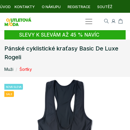
ÚVOD
KONTAKTY
O NÁKUPU
REGISTRACE
SOUTĚŽ
SLEVY K SLEVÁM AŽ 45 % NAVÍC
Pánské cyklistické kraťasy Basic De Luxe
Rogeli
Muži
Šortky
NOVÁ SLEVA
SALE