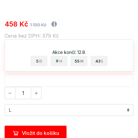
458 Kč
1 199 Kč
Cena bez DPH: 379 Kč
Akce končí: 12.8.
5
9
55
43
D
H
M
S
Vložit do košíku