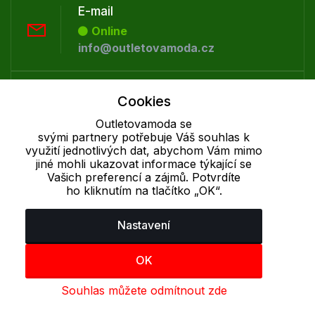
E-mail
Online
info@outletovamoda.cz
Telefon :
Cookies
Offline
Outletovamoda se
+420 530 334 926
svými partnery potřebuje Váš souhlas k
využití jednotlivých dat, abychom Vám mimo
jiné mohli ukazovat informace týkající se
Cookie - podrobné nastavení
|
Další informace
|
Ochrana osobních
Vašich preferencí a zájmů. Potvrdíte
údajů
ho kliknutím na tlačítko „OK“.
Nastavení
OK
Souhlas můžete odmítnout zde