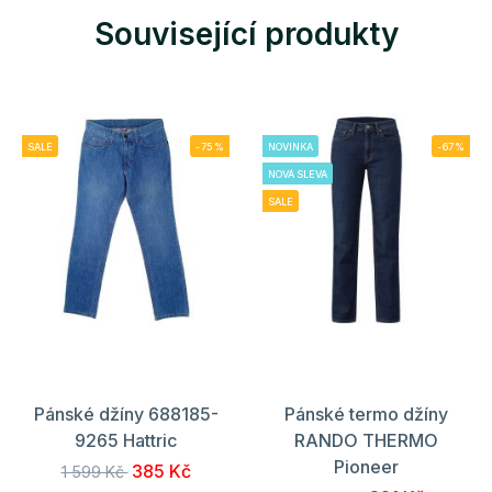
Související produkty
SALE
-75%
NOVINKA
-67%
NOVÁ SLEVA
SALE
Pánské džíny 688185-
Pánské termo džíny
9265 Hattric
RANDO THERMO
Pioneer
385 Kč
1 599 Kč