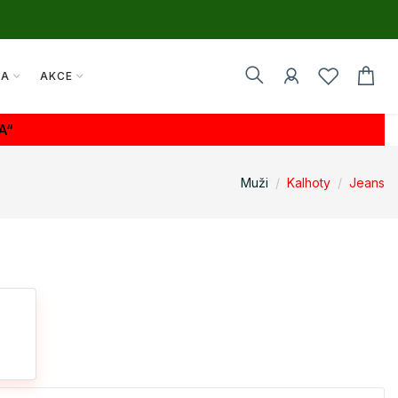
TA
AKCE
A“
Muži
Kalhoty
Jeans