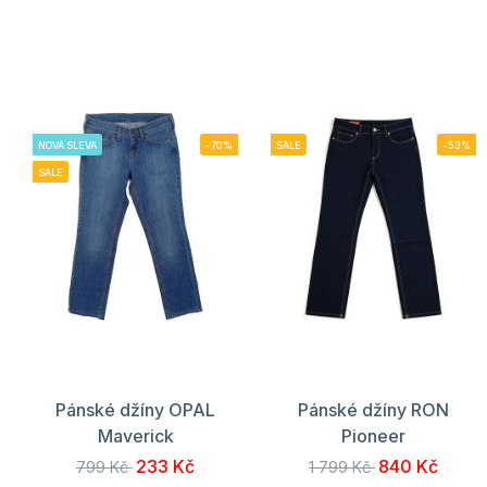
NOVÁ SLEVA
-70%
SALE
-53%
SALE
Pánské džíny OPAL
Pánské džíny RON
Maverick
Pioneer
233 Kč
840 Kč
799 Kč
1 799 Kč