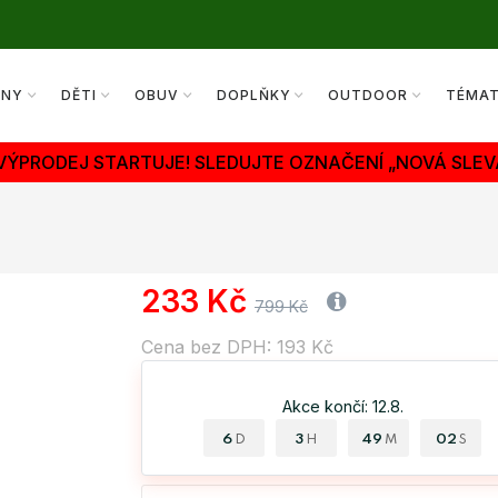
ENY
DĚTI
OBUV
DOPLŇKY
OUTDOOR
TÉMA
 VÝPRODEJ STARTUJE! SLEDUJTE OZNAČENÍ „NOVÁ SLEV
233 Kč
799 Kč
Cena bez DPH: 193 Kč
Akce končí: 12.8.
6
3
49
01
D
H
M
S