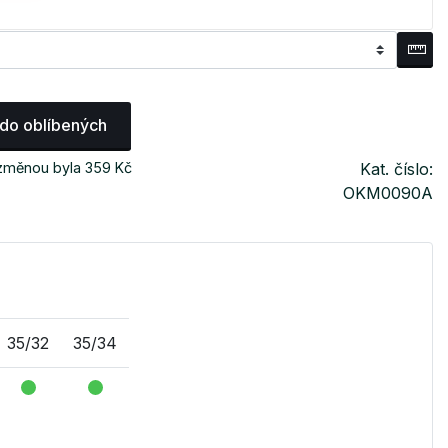
 do oblíbených
 změnou byla 359 Kč
Kat. číslo:
OKM0090A
35/32
35/34