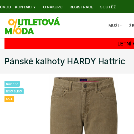
ÚVOD
KONTAKTY
O NÁKUPU
REGISTRACE
SOUTĚŽ
MUŽI
Ž
LETNÍ
Pánské kalhoty HARDY Hattric
NOVINKA
NOVÁ SLEVA
SALE