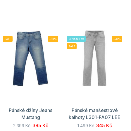
SALE
-83%
NOVÁ SLEVA
-76%
SALE
Pánské džíny Jeans
Pánské manšestrové
Mustang
kalhoty L301-FA07 LEE
385 Kč
345 Kč
2 399 Kč
1 499 Kč