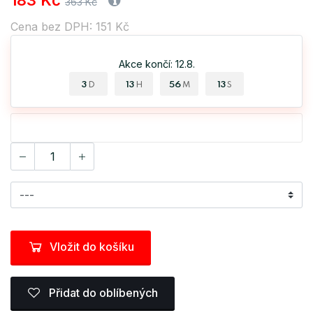
183 Kč
363 Kč
Cena bez DPH: 151 Kč
Akce končí: 12.8.
3
13
56
12
D
H
M
S
Vložit do košíku
Přidat do oblíbených