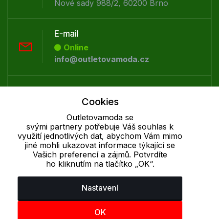
Nové sady 988/2, 60200 Brno
E-mail
Online
info@outletovamoda.cz
Telefon :
Cookies
Offline
+420 530 334 926
Outletovamoda se
svými partnery potřebuje Váš souhlas k
využití jednotlivých dat, abychom Vám mimo
jiné mohli ukazovat informace týkající se
Cookie - podrobné nastavení
|
Další informace
|
Ochrana osobních
Vašich preferencí a zájmů. Potvrdíte
údajů
ho kliknutím na tlačítko „OK“.
Nastavení
OK