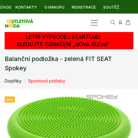
ÚVOD
KONTAKTY
O NÁKUPU
REGISTRACE
SOUTĚŽ
LETNÍ VÝPRODEJ STARTUJE!
SLEDUJTE OZNAČENÍ „NOVÁ SLEVA“
Balanční podložka - zelená FIT SEAT
Spokey
Doplňky
Sportovní potřeby
SALE